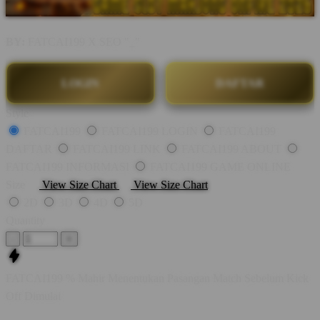
BY:
FATCAI199 X SEO "_"
LOGIN
DAFTAR
Style
FATCAI199
FATCAI199 LOGIN
FATCAI199
DAFTAR
FATCAI199 LINK
FATCAI199 ABOUT
FATCAI199 INFORMASI
FATCAI199 GAME ONLINE
Size
View Size Chart
View Size Chart
2D
3D
4D
5D
Quantity
-
+
FATCAI199 % Mahir Menentukan Pasangan Match Sebelum Kick
Off Dimulai