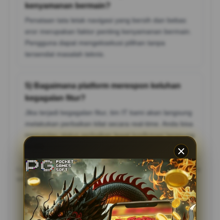
kenyamanan bermain?
Penataan tata letak navigasi yang bersih dan bebas
eror merupakan faktor penting kenyamanan bermain.
Pengguna dapat mengeksekusi pilihan tanpa
tersendat masalah teknis.
5) Bagaimana platform merespon keluhan
kegagalan fitur?
Jika terjadi kegagalan fitur, tim IT kami akan langsung
melakukan perbaikan kilat secara real-time. Anda bisa
memantau status perbaikan lewat konfirmasi langsung
ke CS.
Catatan: Pastikan mengikuti aturan dan batasan usia yang berlaku di
wilayah Anda, serta bermain secara bertanggung jawab.
Testimoni Sobat FATCAI199