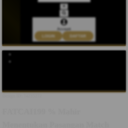
Account
LOGIN
DAFTAR
Explore Categories
Popular Products
Shop All Designs
FATCAI199
FATCAI199 LOGIN
FATCAI199
DAFTAR
FATCAI199 LINK
FATCAI199 ABOUT
FATCAI199
INFORMASI
FATCAI199 GAME ONLINE
Design ID: 74235272
FATCAI199 % Mahir
Menentukan Pasangan Match