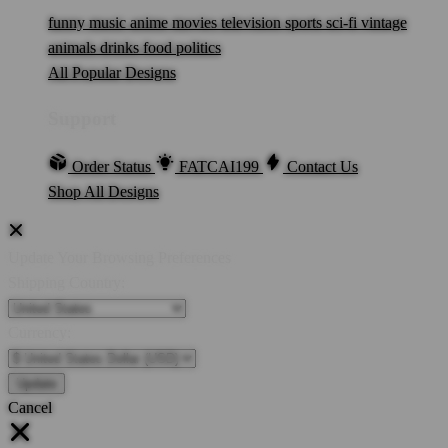
funny
music
anime
movies
television
sports
sci-fi
vintage
animals
drinks
food
politics
All Popular Designs
Support
Order Status
FATCAI199
Contact Us
Shop All Designs
Update Your Browsing Preferences
Shipping Country:
Currency:
Cancel