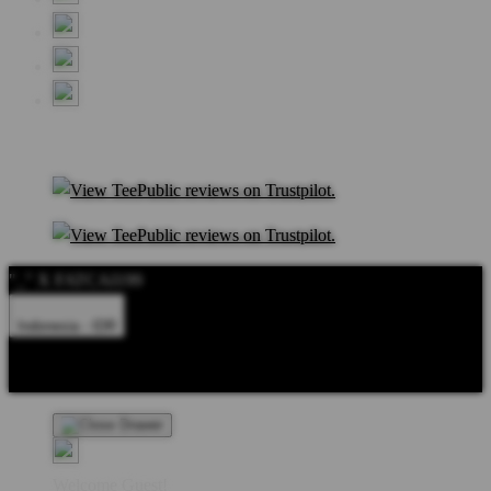
"_" X FATCAI199
Indonesia - IDR
Product Safety
Intellectual Property Policy
CA: Do Not Sell My
Personal Information
Privacy Policy
Terms
Welcome Guest!