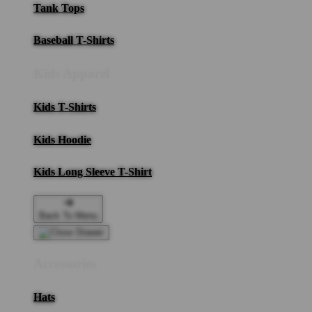
Tank Tops
Baseball T-Shirts
Kids Apparel
Kids T-Shirts
Kids Hoodie
Kids Long Sleeve T-Shirt
Back To Menu
Accessories
Hats