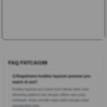
setiap pilihan permainan yang Anda sukai. Keamanan transaksi
finansial juga dikawal ketat oleh protokol digital tercanggih guna
menjamin ketenangan pikiran Anda saat bermain. Didampingi
oleh customer service profesional, pengalaman bermain harian
lewat smartphone atau desktop kini terbukti menjadi lebih
efisien.
FAQ FATCAI199
1) Bagaimana kualitas layanan pasaran pra-
match di sini?
Kualitas layanan pra-match kami dibuka lebih awal
dibanding platform lain dengan pilihan opsi yang
melimpah. Anda memiliki waktu lebih banyak untuk
menganalisis laga.