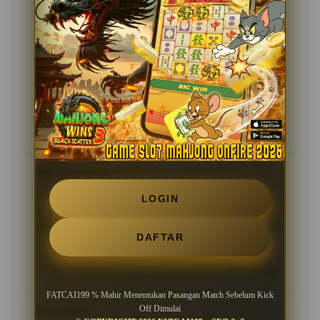
Stefano Lilipaly:
?????
Sangat terbantu dengan pasaran pra-match yang
dibuka cepat, performa sistemnya juga stabil pol.
Sistem transaksi aman membuat saya tidak ragu
merekomendasikan situs ini."
05 Feb 2026
Verified Member
Ilija Spasojevic:
?????
"Desain websitenya sangat modern dan navigasinya
LOGIN
gampang sekali dimengerti bahkan buat orang awam.
CS-nya profesional dan solutif banget dalam
DAFTAR
menjawab pesan."
28 Jan 2026
Member Aktif
FATCAI199 % Mahir Menentukan Pasangan Match Sebelum Kick
Off Dimulai
Marc Klok:
?????